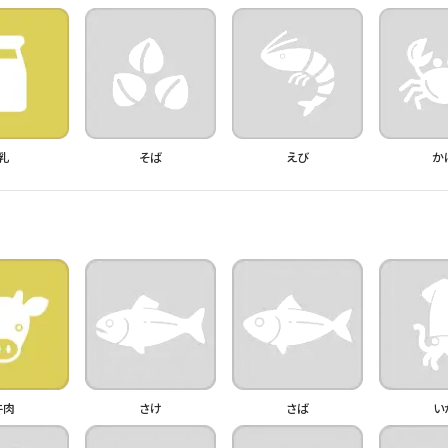
乳
そば
えび
か
牛肉
さけ
さば
い