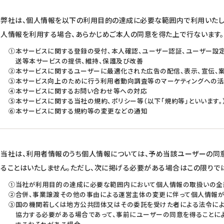
弊社は、個人情報を以下の利用目的の達成に必要な範囲内で利用いたし
人情報を利用する場合、あらかじめご本人の同意を得た上で行ないます。
①本サービスに関する登録の受付、本人確認、ユーザー認証、ユーザー設
送等本サービスの提供、維持、保護及び改善
②本サービスに関するユーザーに最適化された広告の配信、表示、宣伝、
③本サービス向上のために行う利用者動向調査等のマーケティングへの
④本サービスに関するお問い合わせ等への対応
⑤本サービスに関する当社の規約、ポリシー等（以下「規約等」といいます
⑥本サービスに関する規約等の変更などの通知
当社は、利用者情報のうち個人情報については、予め当該ユーザーの同
ることはいたしません。ただし、次に掲げる必要がある場合はこの限りで
①当社が利用目的の達成に必要な範囲内において個人情報の取扱いの全
②合併、事業譲渡その他の事由による運営主体の変更に伴って個人情報
③国の機関若しくは地方公共団体又はその委託を受けた者による法令によ
協力する必要がある場合であって、事前にユーザーの同意を得ることに