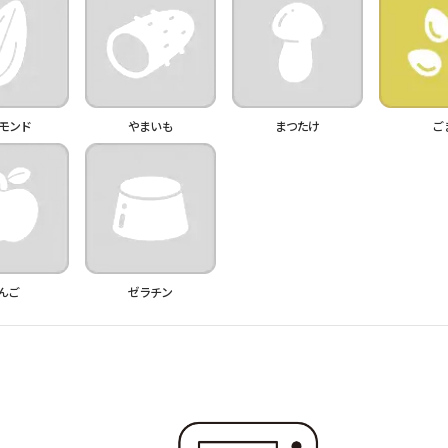
モンド
やまいも
まつたけ
ご
んご
ゼラチン