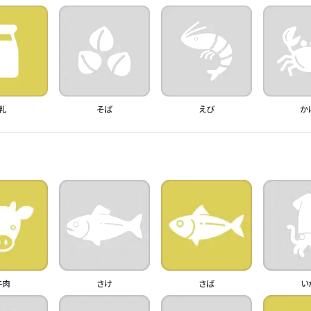
乳
そば
えび
か
牛肉
さけ
さば
い