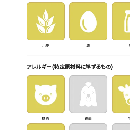
小麦
卵
アレルギー(特定原材料に準ずるもの)
豚肉
鶏肉