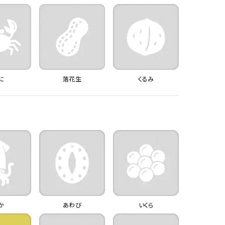
に
落花生
くるみ
か
あわび
いくら