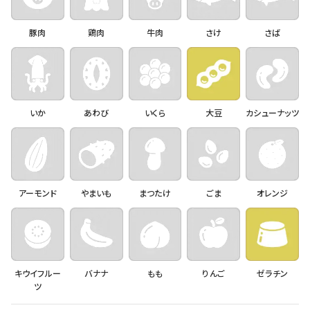
豚肉
鶏肉
牛肉
さけ
さば
いか
あわび
いくら
大豆
カシューナッツ
アーモンド
やまいも
まつたけ
ごま
オレンジ
キウイフルー
バナナ
もも
りんご
ゼラチン
ツ