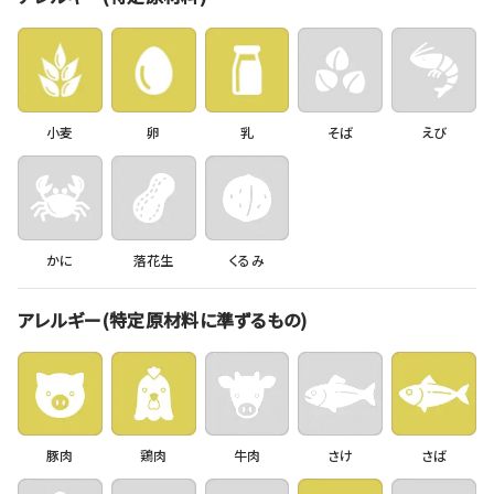
小麦
卵
乳
そば
えび
かに
落花生
くるみ
アレルギー(特定原材料に準ずるもの)
豚肉
鶏肉
牛肉
さけ
さば