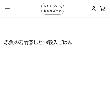
赤魚の若竹蒸しと18穀入ごはん