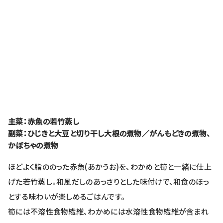
主菜：赤魚の若竹蒸し
副菜：ひじきと大豆と切り干し大根の煮物／がんもどきの煮物、
かぼちゃの煮物
ほどよく脂ののった赤魚(あかうお)を、わかめと筍と一緒に仕上
げた若竹蒸し。和風だしのあっさりとした味付けで、和食のほっ
とする味わいが楽しめるごはんです。
筍には不溶性食物繊維、わかめには水溶性食物繊維が含まれ