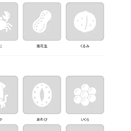
に
落花生
くるみ
か
あわび
いくら