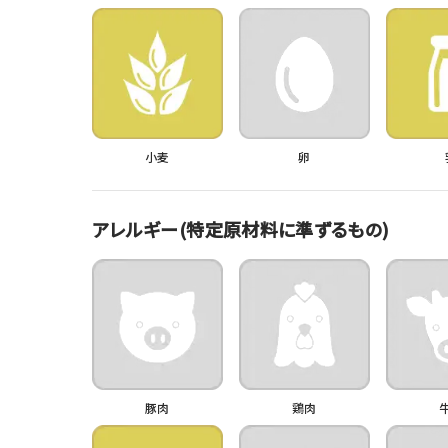
小麦
卵
アレルギー(特定原材料に準ずるもの)
豚肉
鶏肉