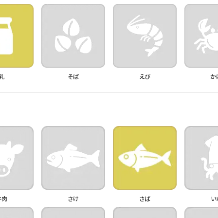
乳
そば
えび
か
牛肉
さけ
さば
い