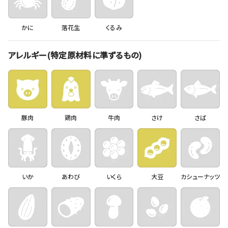
かに
落花生
くるみ
アレルギー(特定原材料に準ずるもの)
豚肉
鶏肉
牛肉
さけ
さば
いか
あわび
いくら
大豆
カシューナッツ