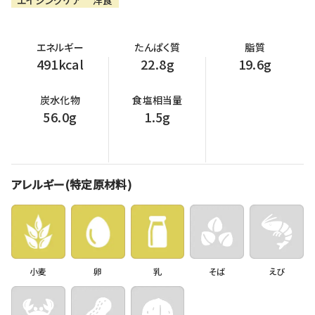
エイジングケア
洋食
エネルギー
たんぱく質
脂質
491kcal
22.8g
19.6g
炭水化物
食塩相当量
56.0g
1.5g
アレルギー(特定原材料)
小麦
卵
乳
そば
えび