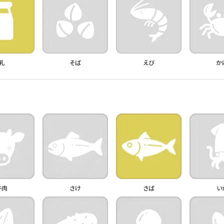
乳
そば
えび
か
牛肉
さけ
さば
い