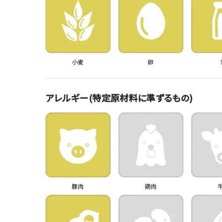
小麦
卵
アレルギー(特定原材料に準ずるもの)
豚肉
鶏肉