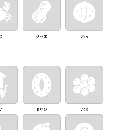
に
落花生
くるみ
か
あわび
いくら