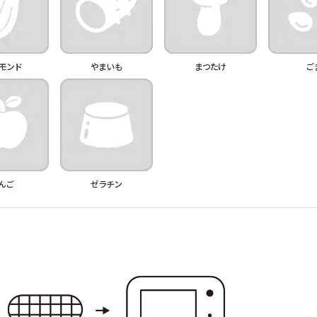
モンド
やまいも
まつたけ
ご
んご
ゼラチン