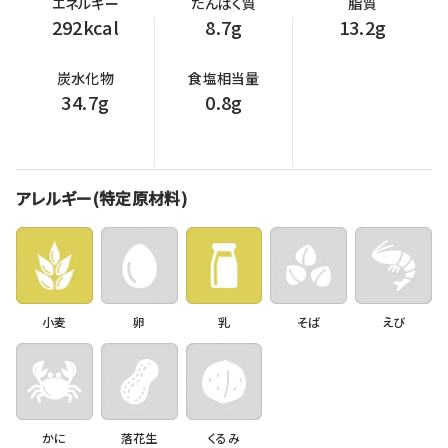
エネルギー
たんぱく質
脂質
292kcal
8.7g
13.2g
炭水化物
食塩相当量
34.7g
0.8g
アレルギー(特定原材料)
小麦
卵
乳
そば
えび
かに
落花生
くるみ