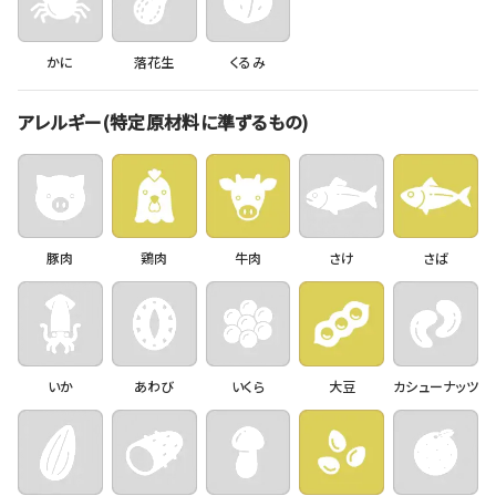
かに
落花生
くるみ
アレルギー(特定原材料に準ずるもの)
豚肉
鶏肉
牛肉
さけ
さば
いか
あわび
いくら
大豆
カシューナッツ