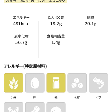
お弁当
寒さが苦手な方
エスニック
エネルギー
たんぱく質
脂質
481kcal
18.2g
20.1g
炭水化物
食塩相当量
56.7g
1.4g
アレルギー(特定原材料)
小麦
卵
乳
そば
えび