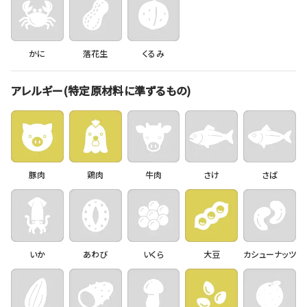
かに
落花生
くるみ
アレルギー(特定原材料に準ずるもの)
豚肉
鶏肉
牛肉
さけ
さば
いか
あわび
いくら
大豆
カシューナッツ