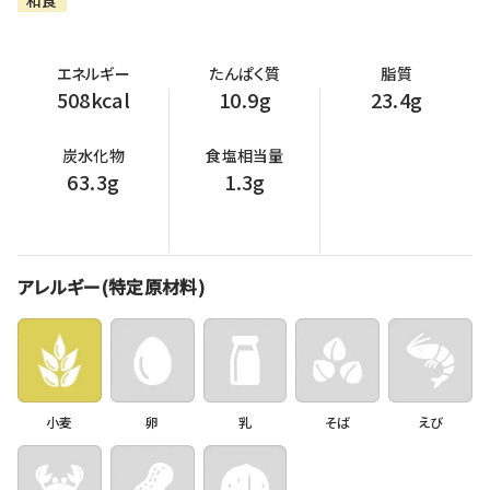
和食
エネルギー
たんぱく質
脂質
508kcal
10.9g
23.4g
炭水化物
食塩相当量
63.3g
1.3g
アレルギー(特定原材料)
小麦
卵
乳
そば
えび