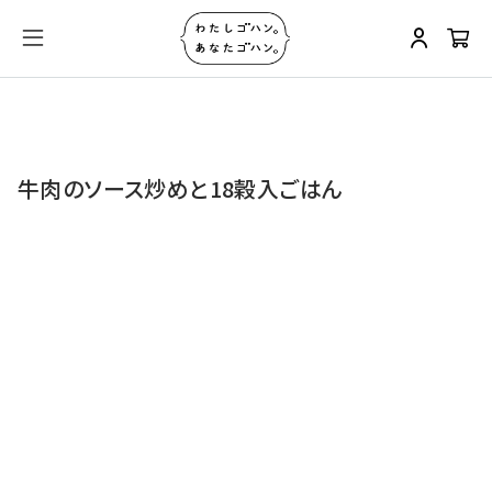
牛肉のソース炒めと18穀入ごはん