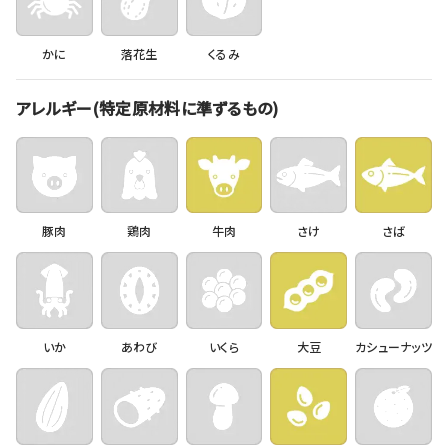
かに
落花生
くるみ
アレルギー(特定原材料に準ずるもの)
豚肉
鶏肉
牛肉
さけ
さば
いか
あわび
いくら
大豆
カシューナッツ