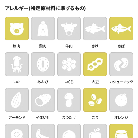
アレルギー(特定原材料に準ずるもの)
豚肉
鶏肉
牛肉
さけ
さば
いか
あわび
いくら
大豆
カシューナッツ
アーモンド
やまいも
まつたけ
ごま
オレンジ