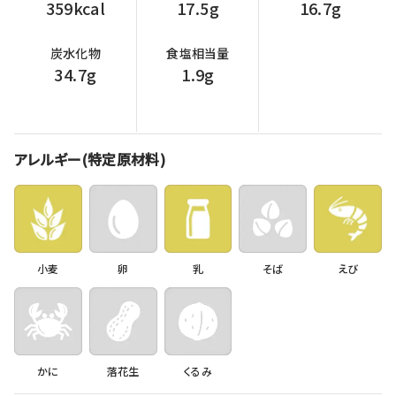
359kcal
17.5g
16.7g
炭水化物
食塩相当量
34.7g
1.9g
アレルギー(特定原材料)
小麦
卵
乳
そば
えび
かに
落花生
くるみ