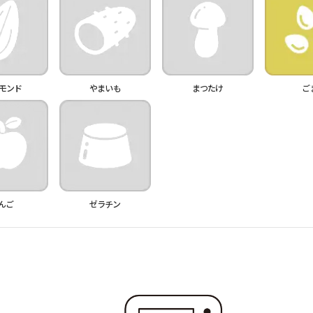
モンド
やまいも
まつたけ
ご
んご
ゼラチン