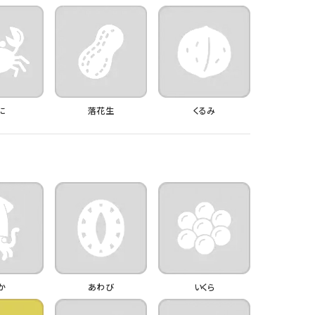
に
落花生
くるみ
か
あわび
いくら