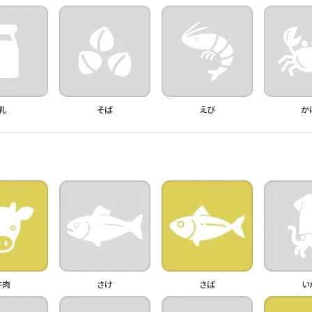
乳
そば
えび
か
牛肉
さけ
さば
い