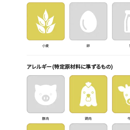
小麦
卵
アレルギー(特定原材料に準ずるもの)
豚肉
鶏肉