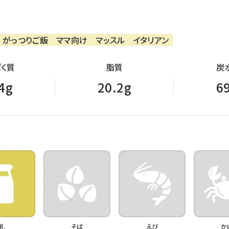
がっつりご飯
ママ向け
マッスル
イタリアン
く質
脂質
炭
4g
20.2g
6
乳
そば
えび
か