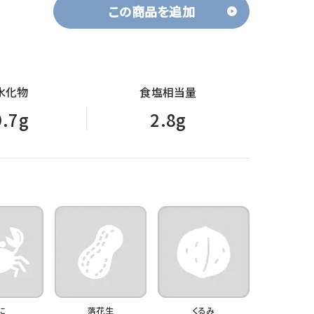
この商品を追加
水化物
食塩相当量
9.7g
2.8g
に
落花生
くるみ