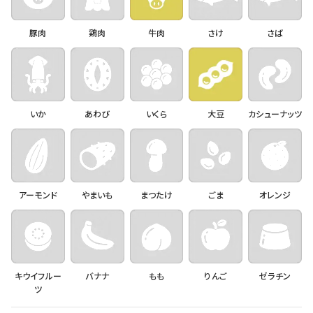
豚肉
鶏肉
牛肉
さけ
さば
いか
あわび
いくら
大豆
カシューナッツ
アーモンド
やまいも
まつたけ
ごま
オレンジ
キウイフルー
バナナ
もも
りんご
ゼラチン
ツ