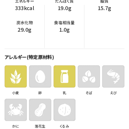
エネルギー
たんぱく質
脂質
333kcal
19.0g
15.7g
炭水化物
食塩相当量
29.0g
1.0g
アレルギー(特定原材料)
小麦
卵
乳
そば
えび
かに
落花生
くるみ