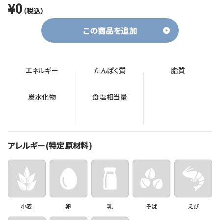
¥0
（税込）
この商品を追加
エネルギー
たんぱく質
脂質
炭水化物
食塩相当量
アレルギー(特定原材料)
小麦
卵
乳
そば
えび