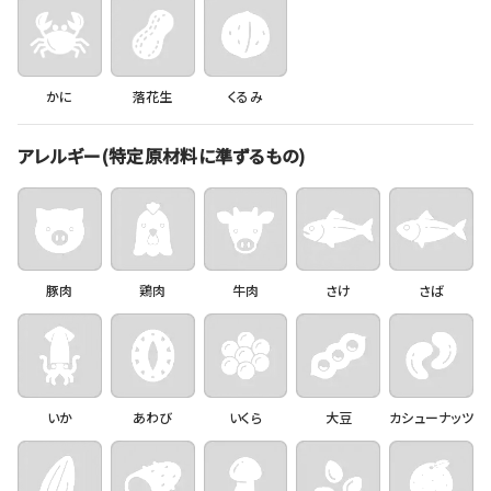
かに
落花生
くるみ
アレルギー(特定原材料に準ずるもの)
豚肉
鶏肉
牛肉
さけ
さば
いか
あわび
いくら
大豆
カシューナッツ