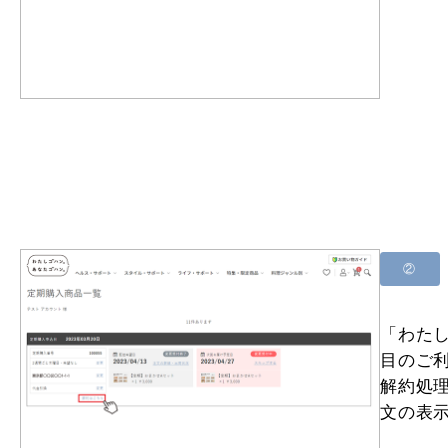
②
「わた
目のご
解約処
文の表