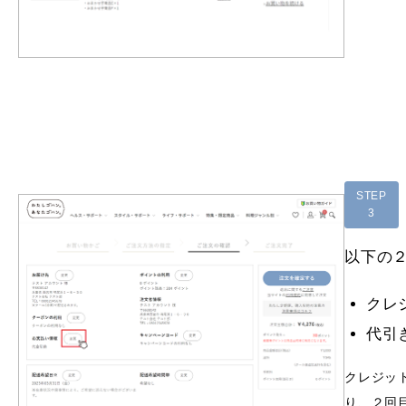
STEP
3
以下の
クレ
代引
クレジッ
り、２回