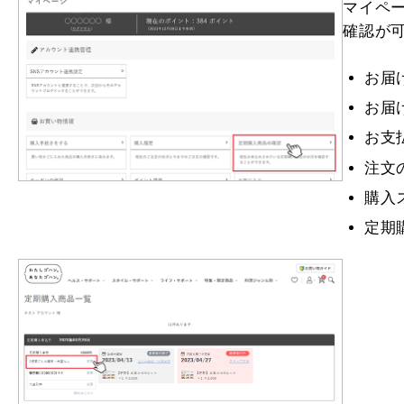
マイペ
確認が
お届
お届
お支
注文
購入
定期