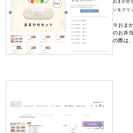
おまかせ
ンをクリ
※おま
のお弁
の際は