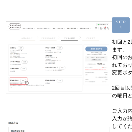
STEP
4
初回と
ます。
初回の
れてお
変更ボ
2回目
の曜日
ご入力
入力が
してく