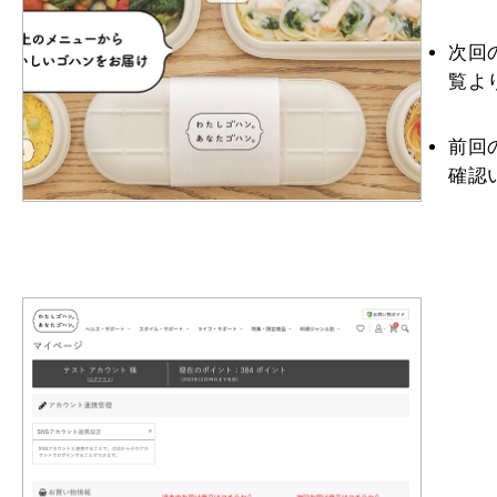
次回
覧よ
前回
確認